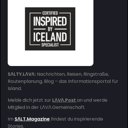
SΛLTY.LΛVΛ:
Nachrichten, Reisen, Ringstraße,
Routenplanung, Blog – das Informationsportal für
Island.
Melde dich jetzt zur
LΛVΛ.Post
an und werde
Mitglied in der
LΛVΛ.Gemeinschaft
.
Im
SΛLT.Magazine
findest du inspirierende
Stories.