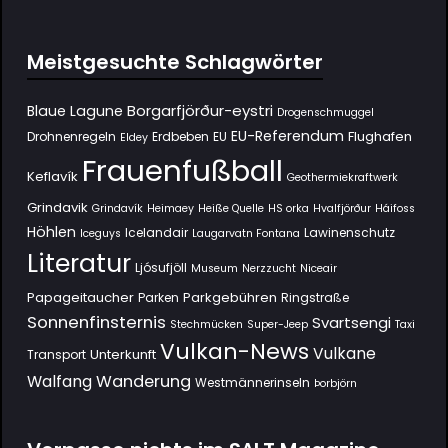
Meistgesuchte Schlagwörter
Borgarfjörður-eystri
Blaue Lagune
Drogenschmuggel
EU-Referendum
Flughafen
Drohnenregeln
Erdbeben
EU
Eldey
Frauenfußball
Keflavík
Geothermiekraftwerk
Grindavik
Grindavík
Heimaey
Heiße Quelle
HS orka
Hvalfjörður
Háifoss
Höhlen
Icelandair
Lawinenschutz
Iceguys
Laugarvatn Fontana
Literatur
Ljósufjöll
Museum
Nerzzucht
Niceair
Papageitaucher
Parkgebühren
Parken
Ringstraße
Sonnenfinsternis
Svartsengi
Stechmücken
Super-Jeep
Taxi
Vulkan-News
Vulkane
Unterkunft
Transport
Wanderung
Walfang
Westmännerinseln
Þorbjörn