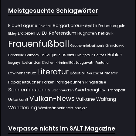
Meistgesuchte Schlagwörter
Borgarfjörður-eystri
Blaue Lagune
Drohnenregeln
Bolafjall
EU-Referendum
Flughafen Keflavík
Erdbeben
EU
Eldey
Frauenfußball
Grindavik
Geothermiekraftwerk
Höhlen
Grindavík
Heimaey
Heiße Quelle
HS orka
Hvalfjörður
Háifoss
Icelandair
Iceguys
Kirchen
Kriminalität
Laugarvatn Fontana
Literatur
Lawinenschutz
Ljósufjöll
Niceair
Nerzzucht
Papageitaucher
Parkgebühren
Parken
Ringstraße
Sonnenfinsternis
Svartsengi
Transport
Stechmücken
Taxi
Vulkan-News
Vulkane
Walfang
Unterkunft
Wanderung
Westmännerinseln
Þorbjörn
Verpasse nichts im SΛLT.Magazine