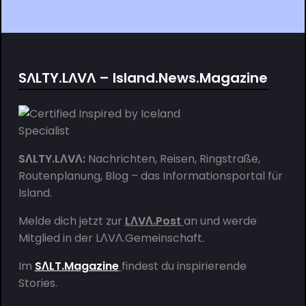
SΛLTY.LΛVΛ – Island.News.Magazine
SΛLTY.LΛVΛ:
Nachrichten, Reisen, Ringstraße,
Routenplanung, Blog – das Informationsportal für
Island.
Melde dich jetzt zur
LΛVΛ.Post
an und werde
Mitglied in der
LΛVΛ.Gemeinschaft
.
Im
SΛLT.Magazine
findest du inspirierende
Stories.