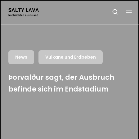
News
Vulkane und Erdbeben
Þorvalður sagt, der Ausbruch
befinde sich im Endstadium