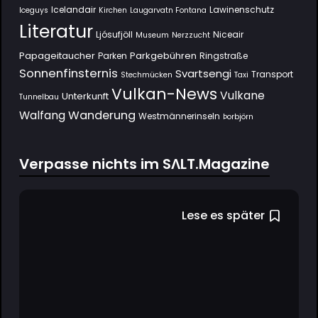
Icelandair
Lawinenschutz
Iceguys
Kirchen
Laugarvatn Fontana
Literatur
Ljósufjöll
Niceair
Museum
Nerzzucht
Papageitaucher
Parkgebühren
Parken
Ringstraße
Sonnenfinsternis
Svartsengi
Transport
Stechmücken
Taxi
Vulkan-News
Vulkane
Unterkunft
Tunnelbau
Wanderung
Walfang
Westmännerinseln
Þorbjörn
Verpasse nichts im SΛLT.Magazine
Lese es später