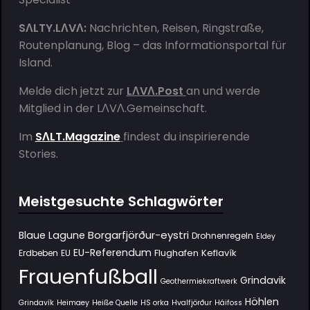
SΛLTY.LΛVΛ:
Nachrichten, Reisen, Ringstraße,
Routenplanung, Blog – das Informationsportal für
Island.
Melde dich jetzt zur
LΛVΛ.Post
an und werde
Mitglied in der
LΛVΛ.Gemeinschaft
.
Im
SΛLT.Magazine
findest du inspirierende
Stories.
Meistgesuchte Schlagwörter
Borgarfjörður-eystri
Blaue Lagune
Drohnenregeln
Eldey
EU-Referendum
Flughafen Keflavík
Erdbeben
EU
Frauenfußball
Grindavik
Geothermiekraftwerk
Höhlen
Grindavík
Heimaey
Heiße Quelle
HS orka
Hvalfjörður
Háifoss