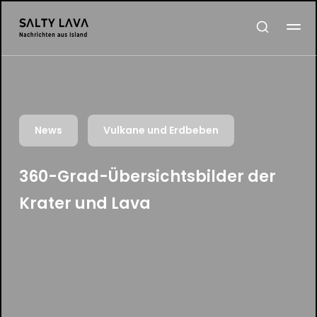
News
Vulkane und Erdbeben
360-Grad-Übersichtsbilder der
Krater und Lava