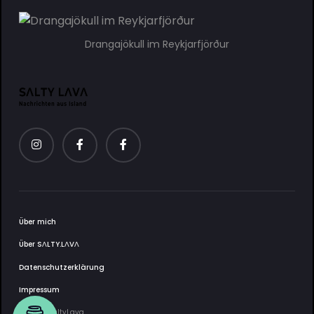
Drangajökull im Reykjarfjörður
Über mich
Über SΛLTY.LΛVΛ
Datenschutzerklärung
Impressum
2025 © SaltyLava