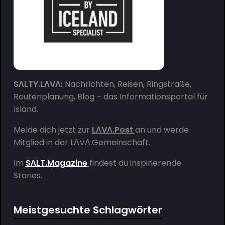
SΛLTY.LΛVΛ:
Nachrichten, Reisen, Ringstraße,
Routenplanung, Blog – das Informationsportal für
Island.
Melde dich jetzt zur
LΛVΛ.Post
an und werde
Mitglied in der
LΛVΛ.Gemeinschaft
.
Im
SΛLT.Magazine
findest du inspirierende
Stories.
Meistgesuchte Schlagwörter