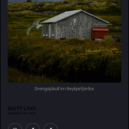
Drangajökull im Reykjarfjörður