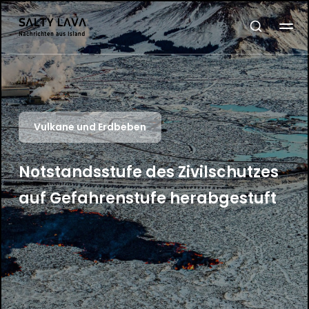
Vulkane und Erdbeben
Notstandsstufe des Zivilschutzes
auf Gefahrenstufe herabgestuft