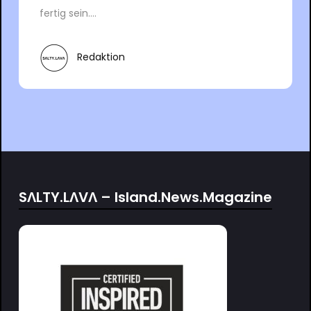
fertig sein....
Redaktion
SΛLTY.LΛVΛ – Island.News.Magazine