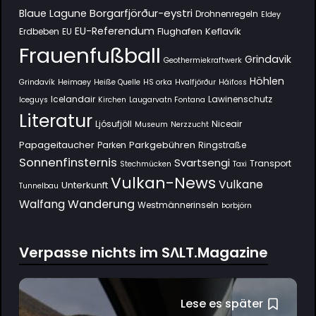
Borgarfjörður-eystri
Blaue Lagune
Drohnenregeln
Eldey
EU-Referendum
Flughafen Keflavík
Erdbeben
EU
Frauenfußball
Grindavik
Geothermiekraftwerk
Höhlen
Grindavík
Heimaey
Heiße Quelle
HS orka
Hvalfjörður
Háifoss
Icelandair
Lawinenschutz
Iceguys
Kirchen
Laugarvatn Fontana
Literatur
Ljósufjöll
Niceair
Museum
Nerzzucht
Papageitaucher
Parkgebühren
Parken
Ringstraße
Sonnenfinsternis
Svartsengi
Transport
Stechmücken
Taxi
Vulkan-News
Vulkane
Unterkunft
Tunnelbau
Wanderung
Walfang
Westmännerinseln
Þorbjörn
Verpasse nichts im SΛLT.Magazine
Lese es später