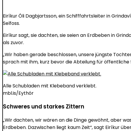
Eiríkur Óli Dagbjartsson, ein Schifffahrtsleiter in Grin
Selfoss.
Eiríkur sagt, sie dachten, sie seien an Erdbeben in Gr
als zuvor.
„Wir haben gerade beschlossen, unsere jüngste Tochter 
sprach mit ihm, kurz bevor die Abteilung für öffentlich
Alle Schubladen mit Klebeband verklebt.
mbl.is/Eythór
Schweres und starkes Zittern
„Wir dachten, wir wären an die Dinge gewöhnt, aber wa
Erdbeben. Dazwischen liegt kaum Zeit“, sagt Eiríkur übe