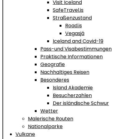
Visit Iceland
SafeTravel.is
Straßenzustand
Road.is
Vegasjá
Iceland and Covid-19
Pass-und Visabestimmungen
Praktische Informationen
Geografie
Nachhaltiges Reisen
Besonderes
Island Akademie
Besucherzahlen
Der isländische Schwur
Wetter
Malerische Routen
Nationalparke
Vulkane