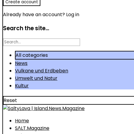
Already have an account?
Log in
Search the site...
Search
for
All categories
News
Vulkane und Erdbeben
Umwelt und Natur
Kultur
Reset
Home
SΛLT.Magazine