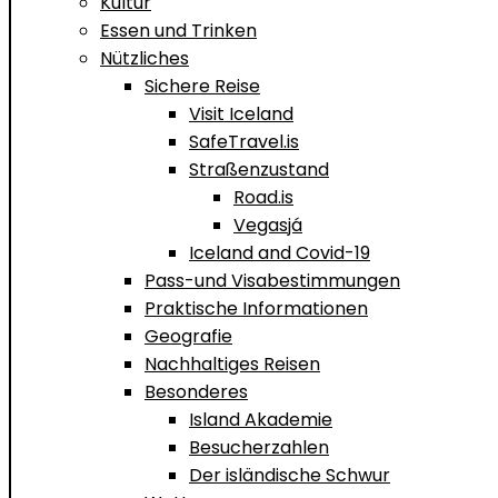
Kultur
Essen und Trinken
Nützliches
Sichere Reise
Visit Iceland
SafeTravel.is
Straßenzustand
Road.is
Vegasjá
Iceland and Covid-19
Pass-und Visabestimmungen
Praktische Informationen
Geografie
Nachhaltiges Reisen
Besonderes
Island Akademie
Besucherzahlen
Der isländische Schwur