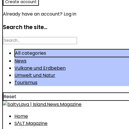
Already have an account?
Log in
Search the site...
Search
for
All categories
News
Vulkane und Erdbeben
Umwelt und Natur
Tourismus
Reset
Home
SΛLT.Magazine