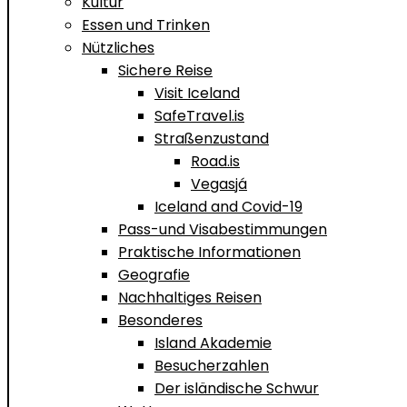
Kultur
Essen und Trinken
Nützliches
Sichere Reise
Visit Iceland
SafeTravel.is
Straßenzustand
Road.is
Vegasjá
Iceland and Covid-19
Pass-und Visabestimmungen
Praktische Informationen
Geografie
Nachhaltiges Reisen
Besonderes
Island Akademie
Besucherzahlen
Der isländische Schwur