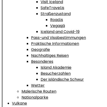
Visit Iceland
SafeTravel.is
Straßenzustand
Road.is
Vegasjá
Iceland and Covid-19
Pass-und Visabestimmungen
Praktische Informationen
Geografie
Nachhaltiges Reisen
Besonderes
Island Akademie
Besucherzahlen
Der isländische Schwur
Wetter
Malerische Routen
Nationalparke
Vulkane