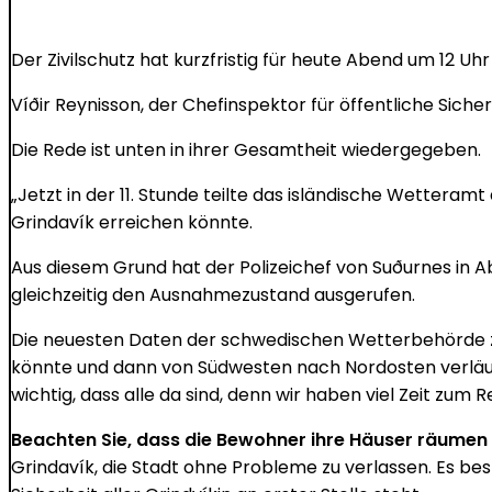
Der Zivilschutz hat kurzfristig für heute Abend um 12 Uh
Víðir Reynisson, der Chefinspektor für öffentliche Siche
Die Rede ist unten in ihrer Gesamtheit wiedergegeben.
„Jetzt in der 11. Stunde teilte das isländische Wettera
Grindavík erreichen könnte.
Aus diesem Grund hat der Polizeichef von Suðurnes in A
gleichzeitig den Ausnahmezustand ausgerufen.
Die neuesten Daten der schwedischen Wetterbehörde ze
könnte und dann von Südwesten nach Nordosten verläuft.
wichtig, dass alle da sind, denn wir haben viel Zeit zum 
Beachten Sie, dass die Bewohner ihre Häuser räumen 
Grindavík, die Stadt ohne Probleme zu verlassen. Es best