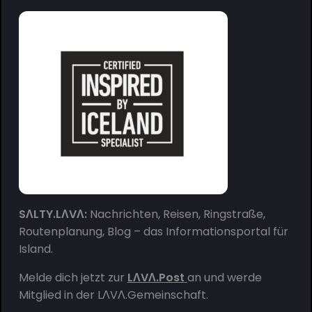
SΛLTY.LΛVΛ:
Nachrichten, Reisen, Ringstraße,
Routenplanung, Blog – das Informationsportal für
Island.
Melde dich jetzt zur
LΛVΛ.Post
an und werde
Mitglied in der
LΛVΛ.Gemeinschaft
.