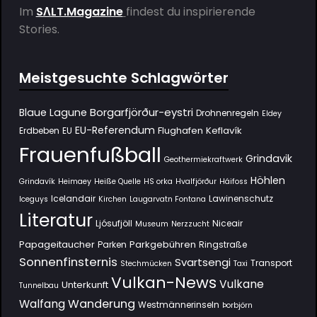
Im
SΛLT.Magazine
findest du inspirierende
Stories.
Meistgesuchte Schlagwörter
Borgarfjörður-eystri
Blaue Lagune
Drohnenregeln
Eldey
EU-Referendum
Flughafen Keflavík
Erdbeben
EU
Frauenfußball
Grindavik
Geothermiekraftwerk
Höhlen
Grindavík
Heimaey
Heiße Quelle
HS orka
Hvalfjörður
Háifoss
Icelandair
Lawinenschutz
Iceguys
Kirchen
Laugarvatn Fontana
Literatur
Ljósufjöll
Niceair
Museum
Nerzzucht
Papageitaucher
Parkgebühren
Parken
Ringstraße
Sonnenfinsternis
Svartsengi
Transport
Stechmücken
Taxi
Vulkan-News
Vulkane
Unterkunft
Tunnelbau
Wanderung
Walfang
Westmännerinseln
Þorbjörn