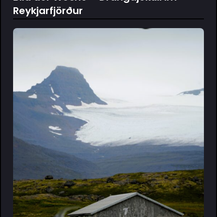
Reykjarfjörður