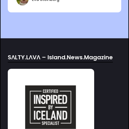
SΛLTY.LΛVΛ – Island.News.Magazine