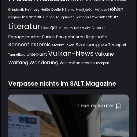
Geothermiekraftwerk
Höhlen
Grindavík
Heimaey
Heiße Quelle
HS orka
Hvalfjörður
Háifoss
Icelandair
Lawinenschutz
Iceguys
Kirchen
Laugarvatn Fontana
Literatur
Ljósufjöll
Niceair
Museum
Nerzzucht
Papageitaucher
Parkgebühren
Parken
Ringstraße
Sonnenfinsternis
Svartsengi
Transport
Stechmücken
Taxi
Vulkan-News
Vulkane
Unterkunft
Tunnelbau
Wanderung
Walfang
Westmännerinseln
Þorbjörn
Verpasse nichts im SΛLT.Magazine
Lese es später