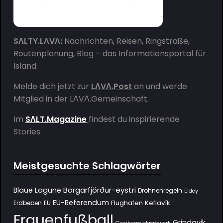
SΛLTY.LΛVΛ:
Nachrichten, Reisen, Ringstraße,
Routenplanung, Blog – das Informationsportal für
Island.
Melde dich jetzt zur
LΛVΛ.Post
an und werde
Mitglied in der
LΛVΛ.Gemeinschaft
.
Im
SΛLT.Magazine
findest du inspirierende
Stories.
Meistgesuchte Schlagwörter
Borgarfjörður-eystri
Blaue Lagune
Drohnenregeln
Eldey
EU-Referendum
Flughafen Keflavík
Erdbeben
EU
Frauenfußball
Grindavik