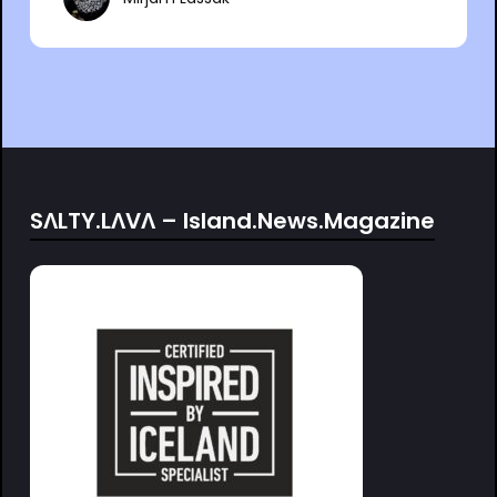
SΛLTY.LΛVΛ – Island.News.Magazine