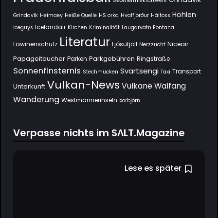
Geothermiekraftwerk
Höhlen
Grindavík
Heimaey
Heiße Quelle
HS orka
Hvalfjörður
Háifoss
Icelandair
Iceguys
Kirchen
Kriminalität
Laugarvatn Fontana
Literatur
Lawinenschutz
Ljósufjöll
Niceair
Nerzzucht
Papageitaucher
Parkgebühren
Parken
Ringstraße
Sonnenfinsternis
Svartsengi
Transport
Stechmücken
Taxi
Vulkan-News
Vulkane
Walfang
Unterkunft
Wanderung
Westmännerinseln
Þorbjörn
Verpasse nichts im SΛLT.Magazine
Lese es später