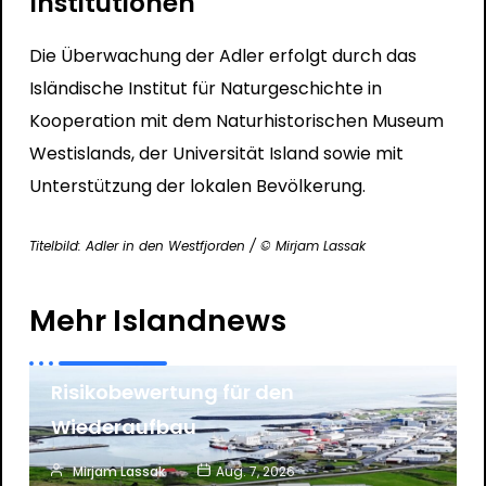
Institutionen
Die Überwachung der Adler erfolgt durch das
Isländische Institut für Naturgeschichte in
Kooperation mit dem Naturhistorischen Museum
Westislands, der Universität Island sowie mit
Unterstützung der lokalen Bevölkerung.
Titelbild: Adler in den Westfjorden / © Mirjam Lassak
News
Vulkane und Erdbeben
Mehr Islandnews
Grindavík: Island veröffentlicht neue
Risikobewertung für den
Wiederaufbau
Mirjam Lassak
Aug. 7, 2026