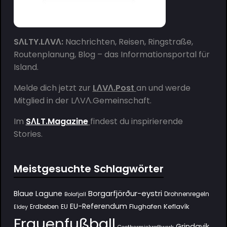
SΛLTY.LΛVΛ:
Nachrichten, Reisen, Ringstraße,
Routenplanung, Blog – das Informationsportal für
Island.
Melde dich jetzt zur
LΛVΛ.Post
an und werde
Mitglied in der
LΛVΛ.Gemeinschaft
.
Im
SΛLT.Magazine
findest du inspirierende
Stories.
Meistgesuchte Schlagwörter
Borgarfjörður-eystri
Blaue Lagune
Drohnenregeln
Bolafjall
EU-Referendum
Flughafen Keflavík
Erdbeben
EU
Eldey
Frauenfußball
Grindavik