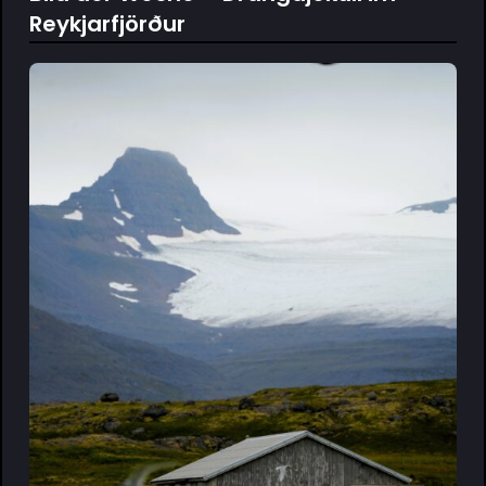
Reykjarfjörður