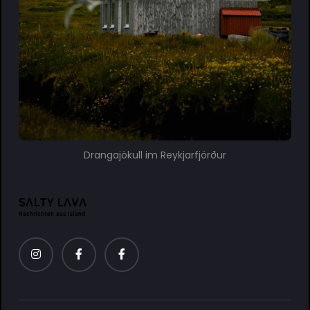
Drangajökull im Reykjarfjörður