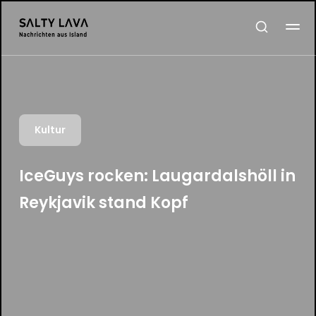
Kultur
IceGuys rocken: Laugardalshöll in
Reykjavik stand Kopf