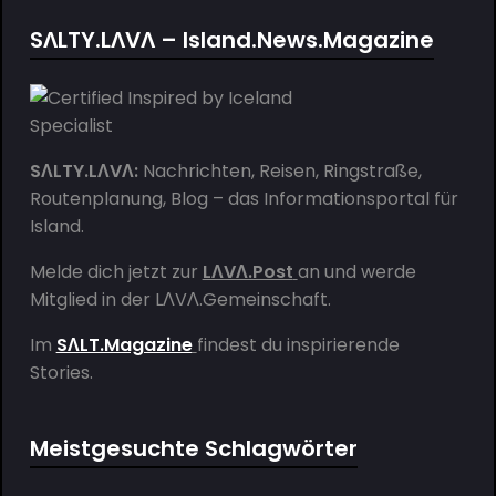
SΛLTY.LΛVΛ – Island.News.Magazine
SΛLTY.LΛVΛ:
Nachrichten, Reisen, Ringstraße,
Routenplanung, Blog – das Informationsportal für
Island.
Melde dich jetzt zur
LΛVΛ.Post
an und werde
Mitglied in der
LΛVΛ.Gemeinschaft
.
Im
SΛLT.Magazine
findest du inspirierende
Stories.
Meistgesuchte Schlagwörter