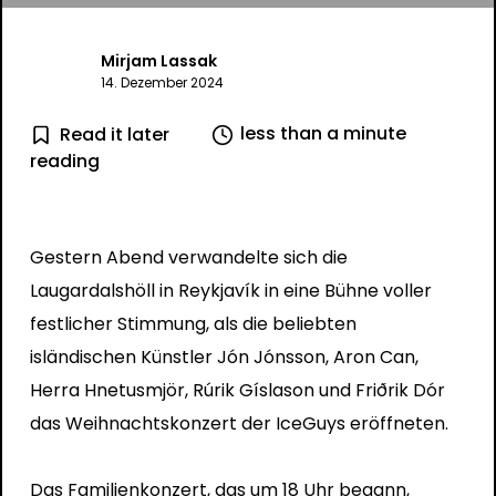
Mirjam Lassak
14. Dezember 2024
less than a minute
Read it later
reading
Gestern Abend verwandelte sich die
Laugardalshöll in Reykjavík in eine Bühne voller
festlicher Stimmung, als die beliebten
isländischen Künstler Jón Jónsson, Aron Can,
Herra Hnetusmjör, Rúrik Gíslason und Friðrik Dór
das Weihnachtskonzert der IceGuys eröffneten.
Das Familienkonzert, das um 18 Uhr begann,