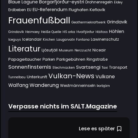
Borgarfjörður-eystri
Blaue Lagune
Drohnenregeln
Eldey
EU-Referendum
Flughafen Keflavík
Erdbeben
EU
Frauenfußball
Grindavik
Geothermiekraftwerk
Höhlen
Grindavík
Heimaey
Heiße Quelle
HS orka
Hvalfjörður
Háifoss
Icelandair
Lawinenschutz
Iceguys
Kirchen
Laugarvatn Fontana
Literatur
Ljósufjöll
Niceair
Museum
Nerzzucht
Papageitaucher
Parkgebühren
Parken
Ringstraße
Sonnenfinsternis
Svartsengi
Transport
Stechmücken
Taxi
Vulkan-News
Vulkane
Unterkunft
Tunnelbau
Wanderung
Walfang
Westmännerinseln
Þorbjörn
Verpasse nichts im SΛLT.Magazine
Lese es später