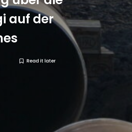
i auf der
nes
Read it later