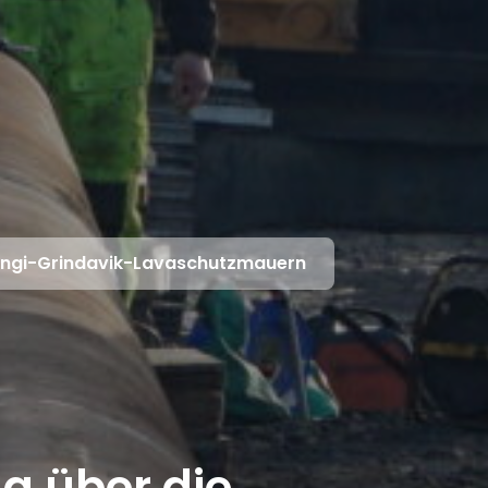
engi-Grindavik-Lavaschutzmauern
g über die