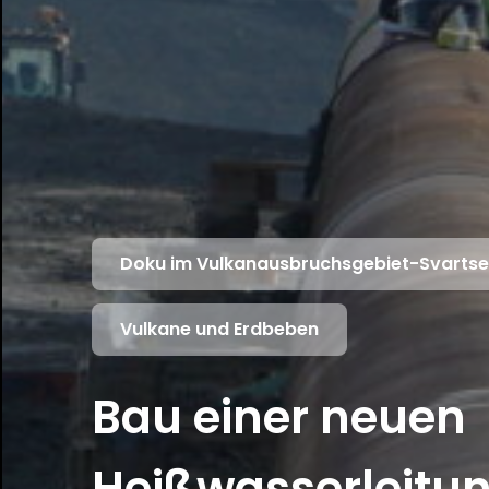
Doku im Vulkanausbruchsgebiet-Svarts
Vulkane und Erdbeben
Bau einer neuen
Heißwasserleitun