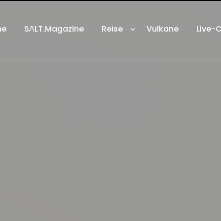
me
SΛLT.Magazine
Reise
Vulkane
Live-