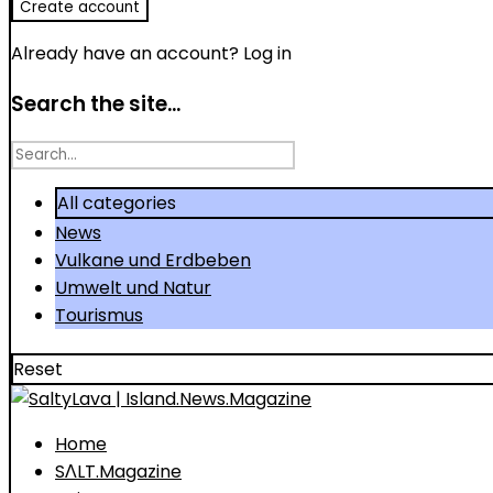
Already have an account?
Log in
Search the site...
Search
for
All categories
News
Vulkane und Erdbeben
Umwelt und Natur
Tourismus
Reset
Home
SΛLT.Magazine