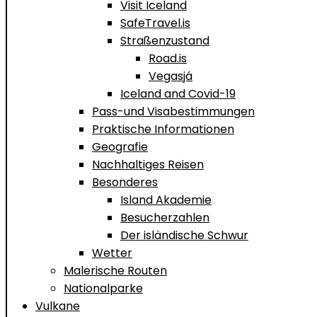
Visit Iceland
SafeTravel.is
Straßenzustand
Road.is
Vegasjá
Iceland and Covid-19
Pass-und Visabestimmungen
Praktische Informationen
Geografie
Nachhaltiges Reisen
Besonderes
Island Akademie
Besucherzahlen
Der isländische Schwur
Wetter
Malerische Routen
Nationalparke
Vulkane