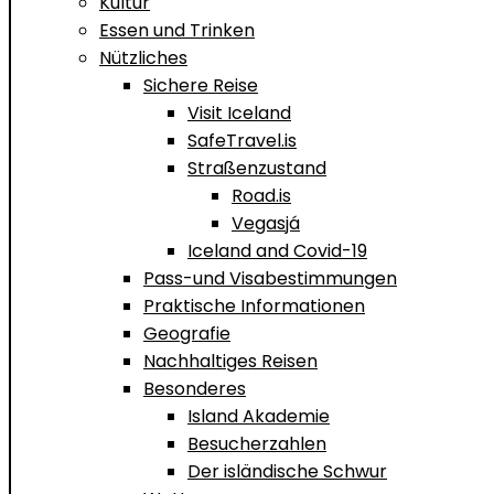
Kultur
Essen und Trinken
Nützliches
Sichere Reise
Visit Iceland
SafeTravel.is
Straßenzustand
Road.is
Vegasjá
Iceland and Covid-19
Pass-und Visabestimmungen
Praktische Informationen
Geografie
Nachhaltiges Reisen
Besonderes
Island Akademie
Besucherzahlen
Der isländische Schwur