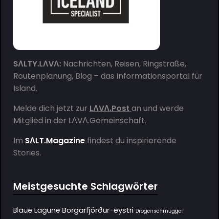
SΛLTY.LΛVΛ:
Nachrichten, Reisen, Ringstraße,
Routenplanung, Blog – das Informationsportal für
Island.
Melde dich jetzt zur
LΛVΛ.Post
an und werde
Mitglied in der
LΛVΛ.Gemeinschaft
.
Im
SΛLT.Magazine
findest du inspirierende
Stories.
Meistgesuchte Schlagwörter
Borgarfjörður-eystri
Blaue Lagune
Drogenschmuggel