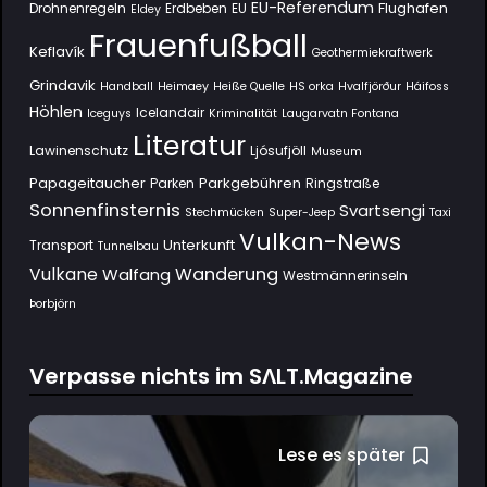
EU-Referendum
Flughafen
Drohnenregeln
Erdbeben
EU
Eldey
Frauenfußball
Keflavík
Geothermiekraftwerk
Grindavik
Handball
Heimaey
Heiße Quelle
HS orka
Hvalfjörður
Háifoss
Höhlen
Icelandair
Iceguys
Kriminalität
Laugarvatn Fontana
Literatur
Lawinenschutz
Ljósufjöll
Museum
Papageitaucher
Parkgebühren
Parken
Ringstraße
Sonnenfinsternis
Svartsengi
Stechmücken
Super-Jeep
Taxi
Vulkan-News
Unterkunft
Transport
Tunnelbau
Wanderung
Vulkane
Walfang
Westmännerinseln
Þorbjörn
Verpasse nichts im SΛLT.Magazine
Lese es später