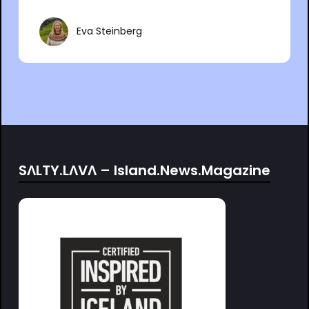
Eva Steinberg
SΛLTY.LΛVΛ – Island.News.Magazine