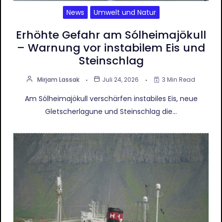
News
Umwelt und Natur
Erhöhte Gefahr am Sólheimajökull
– Warnung vor instabilem Eis und
Steinschlag
Mirjam Lassak
Juli 24, 2026
3 Min Read
Am Sólheimajökull verschärfen instabiles Eis, neue
Gletscherlagune und Steinschlag die…