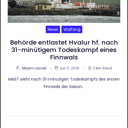
News
Walfang
Behörde entlastet Hvalur hf. nach
31-minütigem Todeskampf eines
Finnwals
Mirjam Lassak
Juli 17, 2026
2 Min Read
MAST sieht nach 31-minütigen Todeskampfs des ersten
Finnwals der Saison…