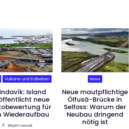
Vulkane und Erdbeben
News
indavík: Island
Neue mautpflichtige
öffentlicht neue
Ölfusá-Brücke in
ikobewertung für
Selfoss: Warum der
n Wiederaufbau
Neubau dringend
nötig ist
Mirjam Lassak