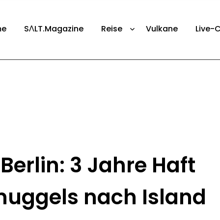
me
SΛLT.Magazine
Reise
Vulkane
Live-
erlin: 3 Jahre Haft
uggels nach Island